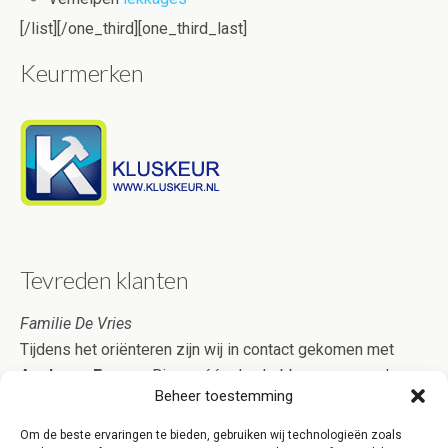
[/list][/one_third][one_third_last]
Keurmerken
Tevreden klanten
Familie De Vries
Tijdens het oriënteren zijn wij in contact gekomen met
Aanbouw Expres
. Binnen één dag hebben we meerdere
Beheer toestemming
offertes ontvangen, op basis waarvan wij een keuze
hebben gemaakt. Onze veranda is zeer mooi geworden en
Om de beste ervaringen te bieden, gebruiken wij technologieën zoals