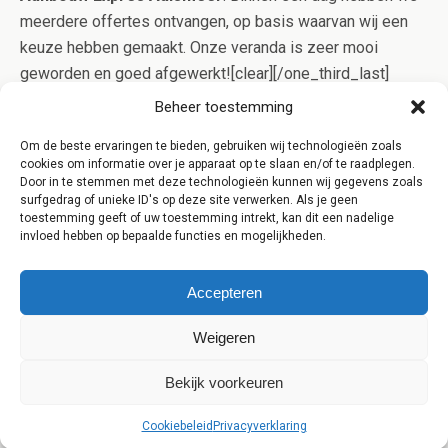
meerdere offertes ontvangen, op basis waarvan wij een
keuze hebben gemaakt. Onze veranda is zeer mooi
geworden en goed afgewerkt![clear][/one_third_last]
[clear] [content-highlight]Aanbouw Expres werkt alleen
Beheer toestemming
samen met gerenommeerde aannemers uit Aalsmeer die
Om de beste ervaringen te bieden, gebruiken wij technologieën zoals
in bezit zijn van het Kluskeurmerk. Op deze manier bent u
cookies om informatie over je apparaat op te slaan en/of te raadplegen.
verzekerd van kwaliteit en controle op het werk![/content-
Door in te stemmen met deze technologieën kunnen wij gegevens zoals
surfgedrag of unieke ID's op deze site verwerken. Als je geen
highlight]
toestemming geeft of uw toestemming intrekt, kan dit een nadelige
invloed hebben op bepaalde functies en mogelijkheden.
Accepteren
Weigeren
Terug naar boven
Bekijk voorkeuren
Mobiel
Desktop
Cookiebeleid
Privacyverklaring