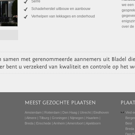
Serre
we een 
Schadeherstel uitbouw en aanbouw
gesprek
gegeven
Verhelpen van lekkages en onderhoud
enigszi
over de
Amsterdam
|
Rotterdam
|
Den Haag
|
Utrecht
|
Eindhoven
Vind e
|
Almere
|
Tilburg
|
Groningen
|
Nijmegen
|
Haarlem
|
Berge
Breda
|
Enschede
|
Arnhem
|
Amersfoort
|
Apeldoorn
Best
Breda
Den B