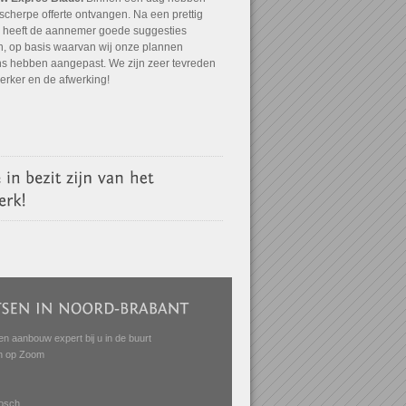
scherpe offerte ontvangen. Na een prettig
 heeft de aannemer goede suggesties
, op basis waarvan wij onze plannen
ns hebben aangepast. We zijn zeer tevreden
 erker en de afwerking!
en aanbouw expert bij u in de buurt
n op Zoom
osch