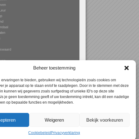
oven
Leur
op
nd
ndaal
len
g
nswaard
oven
jk
Beheer toestemming
ervaringen te bieden, gebruiken wij technologieën zoals cookies om
ver je apparaat op te slaan en/of te raadplegen. Door in te stemmen met deze
n kunnen wij gegevens zoals surfgedrag of unieke ID's op deze site
Expres
> Aanbouw Bladel – specialist in
ls je geen toestemming geeft of uw toestemming intrekt, kan dit een nadelige
terrasoverkapping, erkers en veranda’s!
ben op bepaalde functies en mogelijkheden.
epteren
Weigeren
Bekijk voorkeuren
Cookiebeleid
Privacyverklaring