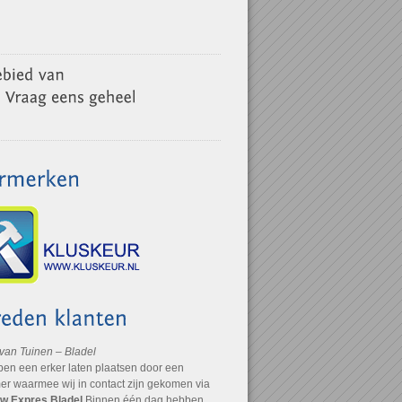
 van Tuinen – Bladel
ben een erker laten plaatsen door een
r waarmee wij in contact zijn gekomen via
w Expres Bladel
Binnen één dag hebben