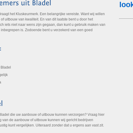
gt het Kluskeurmerk. Een belangrijke vereiste. Want wij willen
 uitbouw van kwaliteit. En van dit laatste bent u door het
ch iets niet naar wens zijn gegaan, dan kunt u gebruik maken van
k inbegrepen is. Zodoende bent u verzekerd van een goed
 Bladel
elijk
a
Bladel die uw aanbouw of uitbouw kunnen verzorgen? Vraag hier
ng van de aanbouw of uitbouw kunnen wij gericht bedrijven
ustig kunt vergelijken. Uiteraard zonder dat u ergens aan vast zit.