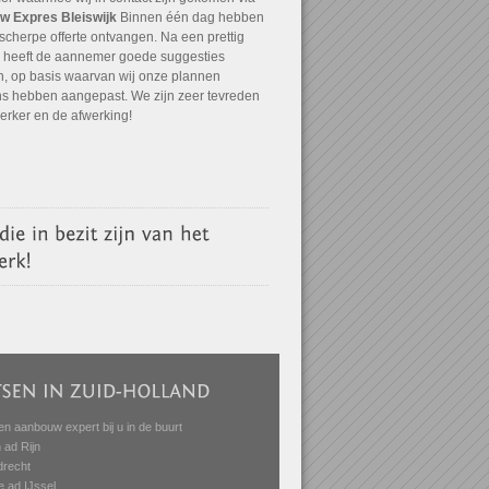
w Expres Bleiswijk
Binnen één dag hebben
scherpe offerte ontvangen. Na een prettig
 heeft de aannemer goede suggesties
, op basis waarvan wij onze plannen
ns hebben aangepast. We zijn zeer tevreden
 erker en de afwerking!
en aanbouw expert bij u in de buurt
 ad Rijn
drecht
e ad IJssel