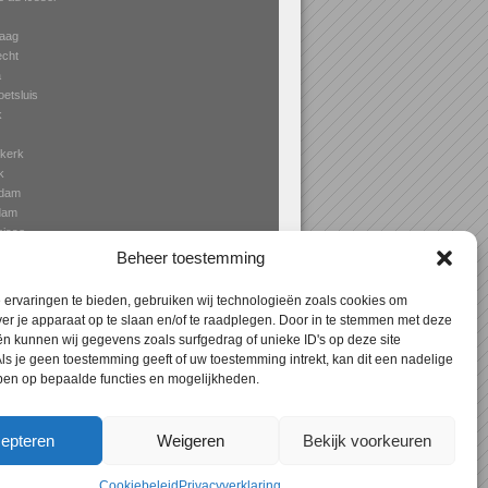
aag
echt
a
oetsluis
k
rkerk
k
rdam
dam
nisse
ingen
Beheer toestemming
ervaringen te bieden, gebruiken wij technologieën zoals cookies om
ver je apparaat op te slaan en/of te raadplegen. Door in te stemmen met deze
n kunnen wij gegevens zoals surfgedrag of unieke ID's op deze site
Expres
> Aanbouw Bleiswijk – specialist in
ls je geen toestemming geeft of uw toestemming intrekt, kan dit een nadelige
terrasoverkapping, erkers en veranda’s!
ben op bepaalde functies en mogelijkheden.
epteren
Weigeren
Bekijk voorkeuren
Cookiebeleid
Privacyverklaring