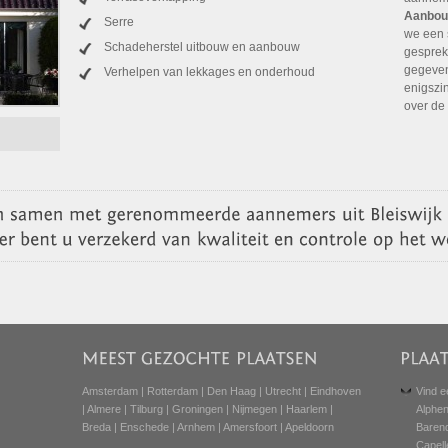
Aanbou
Serre
we een 
Schadeherstel uitbouw en aanbouw
gesprek
gegeven
Verhelpen van lekkages en onderhoud
enigszi
over de
Amsterdam
|
Rotterdam
|
Den Haag
|
Utrecht
|
Eindhoven
Vind e
|
Almere
|
Tilburg
|
Groningen
|
Nijmegen
|
Haarlem
|
Alphen
Breda
|
Enschede
|
Arnhem
|
Amersfoort
|
Apeldoorn
Baren
Capell