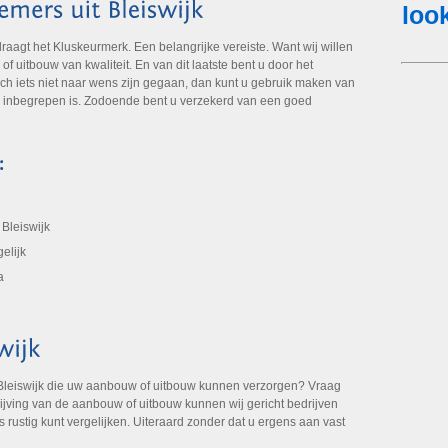
gt het Kluskeurmerk. Een belangrijke vereiste. Want wij willen
 uitbouw van kwaliteit. En van dit laatste bent u door het
ch iets niet naar wens zijn gegaan, dan kunt u gebruik maken van
k inbegrepen is. Zodoende bent u verzekerd van een goed
Bleiswijk
elijk
a
Bleiswijk die uw aanbouw of uitbouw kunnen verzorgen? Vraag
rijving van de aanbouw of uitbouw kunnen wij gericht bedrijven
ns rustig kunt vergelijken. Uiteraard zonder dat u ergens aan vast