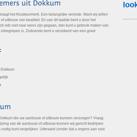
gt het Kluskeurmerk. Een belangrijke vereiste. Want wij willen
 uitbouw van kwaliteit. En van dit laatste bent u door het
ch iets niet naar wens zijn gegaan, dan kunt u gebruik maken van
k inbegrepen is. Zodoende bent u verzekerd van een goed
t Dokkum
elijk
a
 Dokkum die uw aanbouw of uitbouw kunnen verzorgen? Vraag
rijving van de aanbouw of uitbouw kunnen wij gericht bedrijven
 rustig kunt vergelijken. Uiteraard zonder dat u ergens aan vast