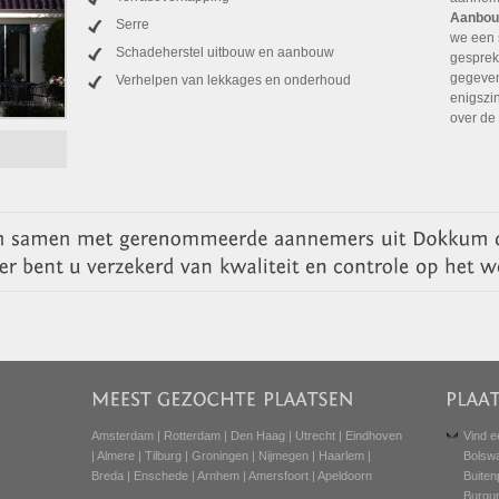
Aanbou
Serre
we een 
Schadeherstel uitbouw en aanbouw
gesprek
gegeven
Verhelpen van lekkages en onderhoud
enigszi
over de
Amsterdam
|
Rotterdam
|
Den Haag
|
Utrecht
|
Eindhoven
Vind e
|
Almere
|
Tilburg
|
Groningen
|
Nijmegen
|
Haarlem
|
Bolsw
Breda
|
Enschede
|
Arnhem
|
Amersfoort
|
Apeldoorn
Buiten
Burgu