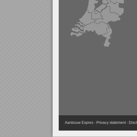
Aanbouw
Expres -
Privacy statement
-
Disc