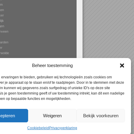
um
ten
ker
ijk
gen
nveen
arden
er
rwolde
ga
Beheer toestemming
ervaringen te bieden, gebruiken wij technologieën zoals cookies om
ver je apparaat op te slaan en/of te raadplegen. Door in te stemmen met deze
n kunnen wij gegevens zoals surfgedrag of unieke ID's op deze site
Expres
> Aanbouw Dokkum – specialist in
ls je geen toestemming geeft of uw toestemming intrekt, kan dit een nadelige
terrasoverkapping, erkers en veranda’s!
ben op bepaalde functies en mogelijkheden.
epteren
Weigeren
Bekijk voorkeuren
Cookiebeleid
Privacyverklaring