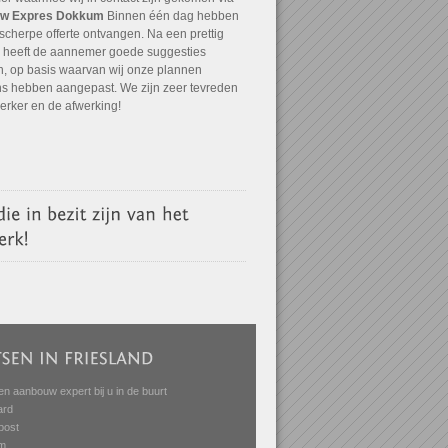
w Expres Dokkum
Binnen één dag hebben
scherpe offerte ontvangen. Na een prettig
 heeft de aannemer goede suggesties
, op basis waarvan wij onze plannen
ns hebben aangepast. We zijn zeer tevreden
 erker en de afwerking!
en aanbouw expert bij u in de buurt
ard
post
m