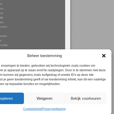
um
ten
ker
ijk
gen
nveen
arden
er
rwolde
ga
Beheer toestemming
ervaringen te bieden, gebruiken wij technologieën zoals cookies om
ver je apparaat op te slaan en/of te raadplegen. Door in te stemmen met deze
n kunnen wij gegevens zoals surfgedrag of unieke ID's op deze site
Expres
> Aanbouw Leeuwarden – specialist in
ls je geen toestemming geeft of uw toestemming intrekt, kan dit een nadelige
terrasoverkapping, erkers en veranda’s!
ben op bepaalde functies en mogelijkheden.
epteren
Weigeren
Bekijk voorkeuren
Cookiebeleid
Privacyverklaring