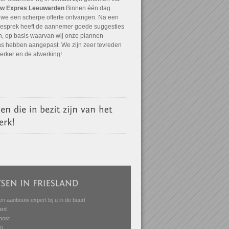
w Expres Leeuwarden
Binnen één dag
we een scherpe offerte ontvangen. Na een
 gesprek heeft de aannemer goede suggesties
, op basis waarvan wij onze plannen
ns hebben aangepast. We zijn zeer tevreden
 erker en de afwerking!
en aanbouw expert bij u in de buurt
ard
post
m