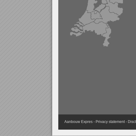
Aanbouw
Expres -
Privacy statement
-
Disc