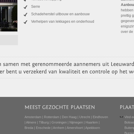
Aanbou
Serre
hebben 
Schadeherstel uitbouw en aanbouw
prettig
gegeven
Verhelpen van lekkages en onderhoud
enigszi
over de
Amsterdam
|
Rotterdam
|
Den Haag
|
Utrecht
|
Eindhoven
Vind e
|
Almere
|
Tilburg
|
Groningen
|
Nijmegen
|
Haarlem
|
Bolsw
Breda
|
Enschede
|
Arnhem
|
Amersfoort
|
Apeldoorn
Buiten
Burgu