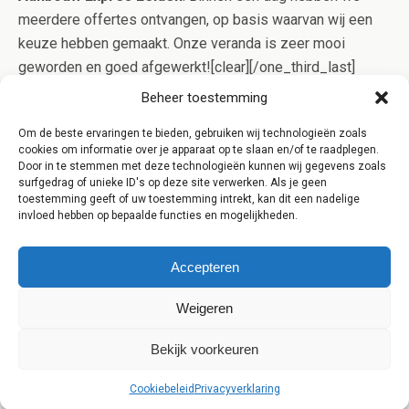
meerdere offertes ontvangen, op basis waarvan wij een
keuze hebben gemaakt. Onze veranda is zeer mooi
geworden en goed afgewerkt![clear][/one_third_last]
[clear] [content-highlight]Aanbouw Expres werkt alleen
Beheer toestemming
samen met gerenommeerde aannemers uit Leiden die in
Om de beste ervaringen te bieden, gebruiken wij technologieën zoals
bezit zijn van het Kluskeurmerk. Op deze manier bent u
cookies om informatie over je apparaat op te slaan en/of te raadplegen.
verzekerd van kwaliteit en controle op het werk![/content-
Door in te stemmen met deze technologieën kunnen wij gegevens zoals
surfgedrag of unieke ID's op deze site verwerken. Als je geen
highlight]
toestemming geeft of uw toestemming intrekt, kan dit een nadelige
invloed hebben op bepaalde functies en mogelijkheden.
Accepteren
Weigeren
Terug naar boven
Bekijk voorkeuren
Mobiel
Desktop
Cookiebeleid
Privacyverklaring