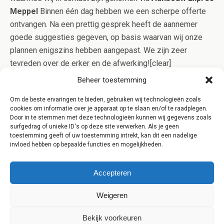
Meppel
Binnen één dag hebben we een scherpe offerte
ontvangen. Na een prettig gesprek heeft de aannemer
goede suggesties gegeven, op basis waarvan wij onze
plannen enigszins hebben aangepast. We zijn zeer
tevreden over de erker en de afwerking![clear]
[/one_third_last] [clear] [content-highlight]Aanbouw Expres
Beheer toestemming
werkt alleen samen met gerenommeerde aannemers uit
Om de beste ervaringen te bieden, gebruiken wij technologieën zoals
Meppel die in bezit zijn van het Kluskeurmerk. Op deze
cookies om informatie over je apparaat op te slaan en/of te raadplegen.
manier bent u verzekerd van kwaliteit en controle op het
Door in te stemmen met deze technologieën kunnen wij gegevens zoals
surfgedrag of unieke ID's op deze site verwerken. Als je geen
werk![/content-highlight]
toestemming geeft of uw toestemming intrekt, kan dit een nadelige
invloed hebben op bepaalde functies en mogelijkheden.
Accepteren
Weigeren
Terug naar boven
Bekijk voorkeuren
Mobiel
Desktop