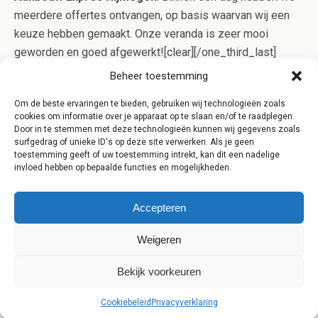
meerdere offertes ontvangen, op basis waarvan wij een
keuze hebben gemaakt. Onze veranda is zeer mooi
geworden en goed afgewerkt![clear][/one_third_last]
[clear] [content-highlight]Aanbouw Expres werkt alleen
Beheer toestemming
samen met gerenommeerde aannemers uit Nijmegen die
Om de beste ervaringen te bieden, gebruiken wij technologieën zoals
in bezit zijn van het Kluskeurmerk. Op deze manier bent u
cookies om informatie over je apparaat op te slaan en/of te raadplegen.
verzekerd van kwaliteit en controle op het werk![/content-
Door in te stemmen met deze technologieën kunnen wij gegevens zoals
surfgedrag of unieke ID's op deze site verwerken. Als je geen
highlight]
toestemming geeft of uw toestemming intrekt, kan dit een nadelige
invloed hebben op bepaalde functies en mogelijkheden.
Accepteren
Weigeren
Terug naar boven
Bekijk voorkeuren
Mobiel
Desktop
Cookiebeleid
Privacyverklaring