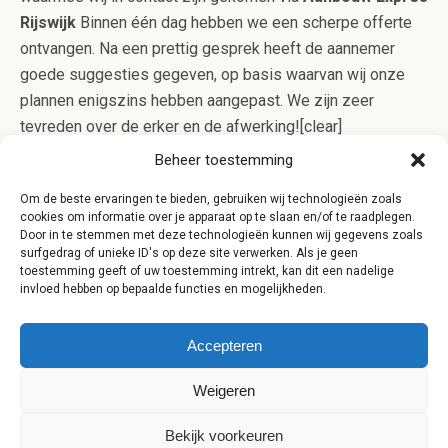
Rijswijk
Binnen één dag hebben we een scherpe offerte
ontvangen. Na een prettig gesprek heeft de aannemer
goede suggesties gegeven, op basis waarvan wij onze
plannen enigszins hebben aangepast. We zijn zeer
tevreden over de erker en de afwerking![clear]
[/one_third_last] [clear] [content-highlight]Aanbouw Expres
Beheer toestemming
werkt alleen samen met gerenommeerde aannemers uit
Om de beste ervaringen te bieden, gebruiken wij technologieën zoals
Rijswijk die in bezit zijn van het Kluskeurmerk. Op deze
cookies om informatie over je apparaat op te slaan en/of te raadplegen.
manier bent u verzekerd van kwaliteit en controle op het
Door in te stemmen met deze technologieën kunnen wij gegevens zoals
surfgedrag of unieke ID's op deze site verwerken. Als je geen
werk![/content-highlight]
toestemming geeft of uw toestemming intrekt, kan dit een nadelige
invloed hebben op bepaalde functies en mogelijkheden.
Accepteren
Weigeren
Terug naar boven
Bekijk voorkeuren
Mobiel
Desktop