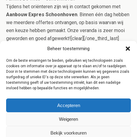
Tijdens het oriënteren zijn wij in contact gekomen met
Aanbouw Expres Schoonhoven
. Binnen één dag hebben
we meerdere offertes ontvangen, op basis waarvan wij
een keuze hebben gemaakt. Onze veranda is zeer mooi
geworden en goed afgewerkt![clear][/one_third_last]
[clear] [content-highlight]Aanbouw Expres werkt alleen
Beheer toestemming
samen met gerenommeerde aannemers uit Schoonhoven
Om de beste ervaringen te bieden, gebruiken wij technologieën zoals
die in bezit zijn van het Kluskeurmerk. Op deze manier
cookies om informatie over je apparaat op te slaan en/of te raadplegen.
bent u verzekerd van kwaliteit en controle op het werk!
Door in te stemmen met deze technologieën kunnen wij gegevens zoals
surfgedrag of unieke ID's op deze site verwerken. Als je geen
[/content-highlight]
toestemming geeft of uw toestemming intrekt, kan dit een nadelige
invloed hebben op bepaalde functies en mogelijkheden.
Accepteren
Weigeren
Terug naar boven
Bekijk voorkeuren
Mobiel
Desktop