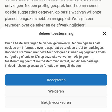
ontvangen. Na een prettig gesprek heeft de aannemer
goede suggesties gegeven, op basis waarvan wij onze
plannen enigszins hebben aangepast. We zijn zeer
tevreden over de erker en de afwerking![clear]
[/one_third_last] [clear] [content-highlight]Aanbouw Expres
Beheer toestemming
werkt alleen samen met gerenommeerde aannemers uit
Om de beste ervaringen te bieden, gebruiken wij technologieën zoals
Twello die in bezit zijn van het Kluskeurmerk. Op deze
cookies om informatie over je apparaat op te slaan en/of te raadplegen.
manier bent u verzekerd van kwaliteit en controle op het
Door in te stemmen met deze technologieën kunnen wij gegevens zoals
surfgedrag of unieke ID's op deze site verwerken. Als je geen
werk![/content-highlight]
toestemming geeft of uw toestemming intrekt, kan dit een nadelige
invloed hebben op bepaalde functies en mogelijkheden.
Accepteren
Weigeren
Terug naar boven
Bekijk voorkeuren
Mobiel
Desktop