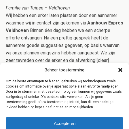
Familie van Tuinen – Veldhoven
Wij hebben een erker laten plaatsen door een aannemer
waarmee wij in contact zijn gekomen via
Aanbouw Expres
Veldhoven
Binnen één dag hebben we een scherpe
offerte ontvangen. Na een prettig gesprek heeft de
aannemer goede suggesties gegeven, op basis waarvan
wij onze plannen enigszins hebben aangepast. We zijn
zeer tevreden over de erker en de afwerking![clear]
[/one_third_last] [clear] [content-highlight]Aanbouw Expres
Beheer toestemming
werkt alleen samen met gerenommeerde aannemers uit
Om de beste ervaringen te bieden, gebruiken wij technologieën zoals
Veldhoven die in bezit zijn van het Kluskeurmerk. Op deze
cookies om informatie over je apparaat op te slaan en/of te raadplegen.
manier bent u verzekerd van kwaliteit en controle op het
Door in te stemmen met deze technologieën kunnen wij gegevens zoals
surfgedrag of unieke ID's op deze site verwerken. Als je geen
werk![/content-highlight]
toestemming geeft of uw toestemming intrekt, kan dit een nadelige
invloed hebben op bepaalde functies en mogelijkheden.
Accepteren