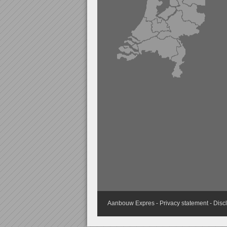
Aanbouw
Expres -
Privacy statement
-
Disc