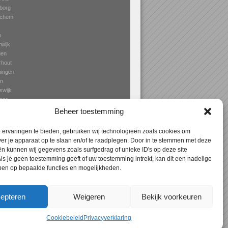
borg
nchem
o
wijk
gen
rhout
ingen
en
swijk
aar
en
Beheer toestemming
ervaringen te bieden, gebruiken wij technologieën zoals cookies om
ver je apparaat op te slaan en/of te raadplegen. Door in te stemmen met deze
n kunnen wij gegevens zoals surfgedrag of unieke ID's op deze site
Expres
> Aanbouw Wageningen – specialist in
ls je geen toestemming geeft of uw toestemming intrekt, kan dit een nadelige
terrasoverkapping, erkers en veranda’s!
ben op bepaalde functies en mogelijkheden.
epteren
Weigeren
Bekijk voorkeuren
Cookiebeleid
Privacyverklaring