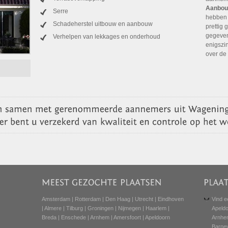
Aanbou
Serre
hebben 
Schadeherstel uitbouw en aanbouw
prettig
gegeven
Verhelpen van lekkages en onderhoud
enigszi
over de
Amsterdam
|
Rotterdam
|
Den Haag
|
Utrecht
|
Eindhoven
Vind e
|
Almere
|
Tilburg
|
Groningen
|
Nijmegen
|
Haarlem
|
Apeld
Breda
|
Enschede
|
Arnhem
|
Amersfoort
|
Apeldoorn
Arnhe
Barne