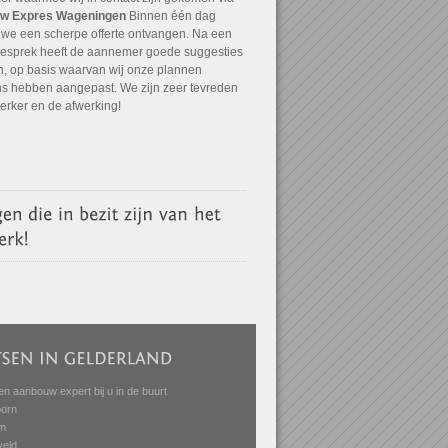
w Expres Wageningen
Binnen één dag
we een scherpe offerte ontvangen. Na een
 gesprek heeft de aannemer goede suggesties
, op basis waarvan wij onze plannen
ns hebben aangepast. We zijn zeer tevreden
 erker en de afwerking!
en aanbouw expert bij u in de buurt
oorn
m
veld