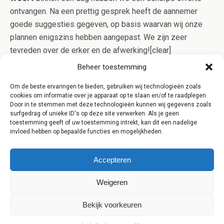
ontvangen. Na een prettig gesprek heeft de aannemer
goede suggesties gegeven, op basis waarvan wij onze
plannen enigszins hebben aangepast. We zijn zeer
tevreden over de erker en de afwerking![clear]
[/one_third_last] [clear] [content-highlight]Aanbouw Expres
Beheer toestemming
werkt alleen samen met gerenommeerde aannemers uit
Om de beste ervaringen te bieden, gebruiken wij technologieën zoals
Weert die in bezit zijn van het Kluskeurmerk. Op deze
cookies om informatie over je apparaat op te slaan en/of te raadplegen.
manier bent u verzekerd van kwaliteit en controle op het
Door in te stemmen met deze technologieën kunnen wij gegevens zoals
surfgedrag of unieke ID's op deze site verwerken. Als je geen
werk![/content-highlight]
toestemming geeft of uw toestemming intrekt, kan dit een nadelige
invloed hebben op bepaalde functies en mogelijkheden.
Accepteren
Weigeren
Terug naar boven
Bekijk voorkeuren
Mobiel
Desktop