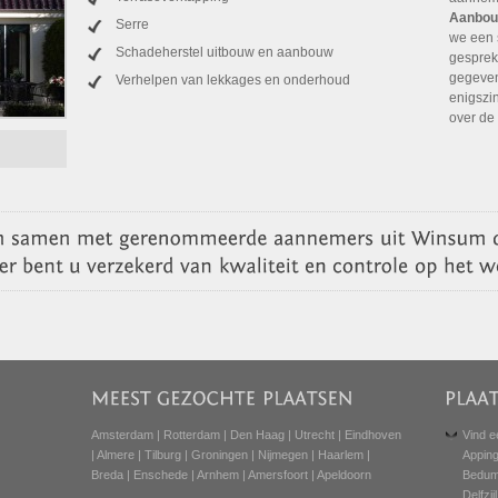
Aanbou
Serre
we een 
Schadeherstel uitbouw en aanbouw
gesprek
gegeven
Verhelpen van lekkages en onderhoud
enigszi
over de
Amsterdam
|
Rotterdam
|
Den Haag
|
Utrecht
|
Eindhoven
Vind e
|
Almere
|
Tilburg
|
Groningen
|
Nijmegen
|
Haarlem
|
Appin
Breda
|
Enschede
|
Arnhem
|
Amersfoort
|
Apeldoorn
Bedu
Delfzijl