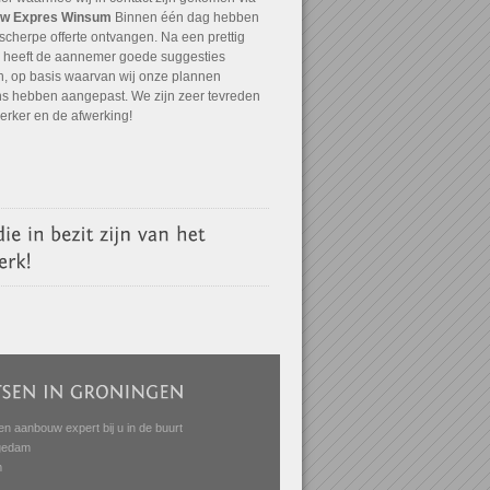
w Expres Winsum
Binnen één dag hebben
scherpe offerte ontvangen. Na een prettig
 heeft de aannemer goede suggesties
, op basis waarvan wij onze plannen
ns hebben aangepast. We zijn zeer tevreden
 erker en de afwerking!
en aanbouw expert bij u in de buurt
gedam
m