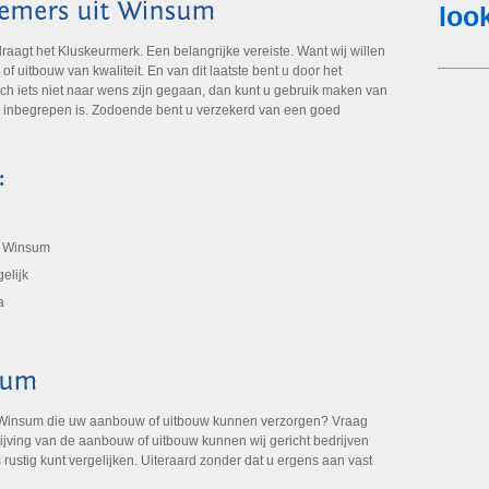
gt het Kluskeurmerk. Een belangrijke vereiste. Want wij willen
 uitbouw van kwaliteit. En van dit laatste bent u door het
ch iets niet naar wens zijn gegaan, dan kunt u gebruik maken van
k inbegrepen is. Zodoende bent u verzekerd van een goed
t Winsum
elijk
a
 Winsum die uw aanbouw of uitbouw kunnen verzorgen? Vraag
rijving van de aanbouw of uitbouw kunnen wij gericht bedrijven
 rustig kunt vergelijken. Uiteraard zonder dat u ergens aan vast