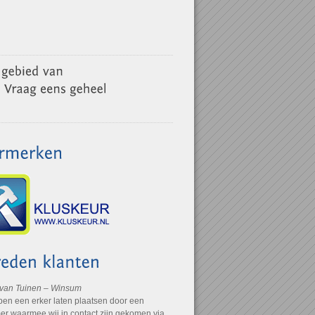
 van Tuinen – Winsum
ben een erker laten plaatsen door een
r waarmee wij in contact zijn gekomen via