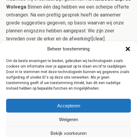
Wolvega
Binnen één dag hebben we een scherpe offerte
ontvangen. Na een prettig gesprek heeft de aannemer
goede suggesties gegeven, op basis waarvan wij onze
plannen enigszins hebben aangepast. We zijn zeer
tevreden over de erker en de afwerking![clear]
[/one_third_last] [clear] [content-highlight]Aanbouw Expres
Beheer toestemming
werkt alleen samen met gerenommeerde aannemers uit
Om de beste ervaringen te bieden, gebruiken wij technologieën zoals
Wolvega die in bezit zijn van het Kluskeurmerk. Op deze
cookies om informatie over je apparaat op te slaan en/of te raadplegen.
manier bent u verzekerd van kwaliteit en controle op het
Door in te stemmen met deze technologieën kunnen wij gegevens zoals
surfgedrag of unieke ID's op deze site verwerken. Als je geen
werk![/content-highlight]
toestemming geeft of uw toestemming intrekt, kan dit een nadelige
invloed hebben op bepaalde functies en mogelijkheden.
Accepteren
Weigeren
Terug naar boven
Bekijk voorkeuren
Mobiel
Desktop