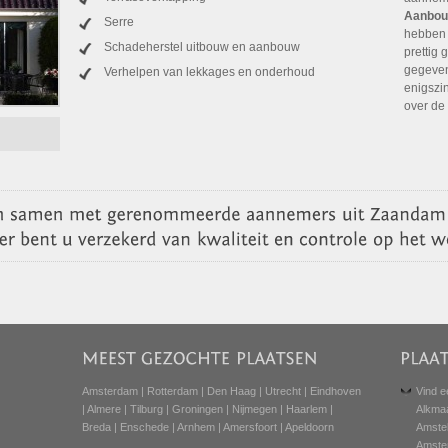
Aanbou
Serre
hebben 
Schadeherstel uitbouw en aanbouw
prettig
gegeven
Verhelpen van lekkages en onderhoud
enigszi
over de
Amsterdam
|
Rotterdam
|
Den Haag
|
Utrecht
|
Eindhoven
Vind e
|
Almere
|
Tilburg
|
Groningen
|
Nijmegen
|
Haarlem
|
Alkma
Breda
|
Enschede
|
Arnhem
|
Amersfoort
|
Apeldoorn
Amste
Amste