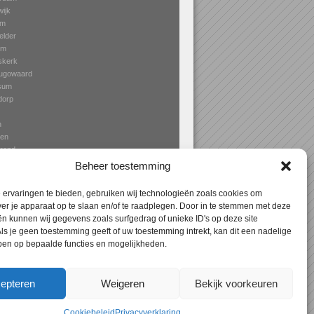
ijk
um
elder
em
kerk
ugowaard
rsum
dorp
n
den
rend
dam
Beheer toestemming
ervaringen te bieden, gebruiken wij technologieën zoals cookies om
ver je apparaat op te slaan en/of te raadplegen. Door in te stemmen met deze
n kunnen wij gegevens zoals surfgedrag of unieke ID's op deze site
Expres
> Aanbouw Zaandam – specialist in
ls je geen toestemming geeft of uw toestemming intrekt, kan dit een nadelige
terrasoverkapping, erkers en veranda’s!
ben op bepaalde functies en mogelijkheden.
epteren
Weigeren
Bekijk voorkeuren
Cookiebeleid
Privacyverklaring