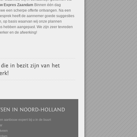
w Expres Zaandam
Binnen één dag
we een scherpe offerte ontvangen. Na een
 gesprek heeft de aannemer goede suggesties
, op basis waarvan wij onze plannen
ns hebben aangepast. We zijn zeer tevreden
 erker en de afwerking!
en aanbouw expert bij u in de buurt
ar
lveen
rdam