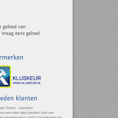
 van Tuinen – Zaandam
ben een erker laten plaatsen door een
r waarmee wij in contact zijn gekomen via