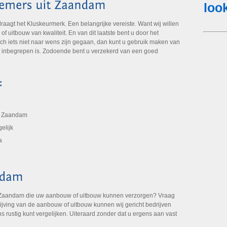
gt het Kluskeurmerk. Een belangrijke vereiste. Want wij willen
 uitbouw van kwaliteit. En van dit laatste bent u door het
ch iets niet naar wens zijn gegaan, dan kunt u gebruik maken van
k inbegrepen is. Zodoende bent u verzekerd van een goed
it Zaandam
elijk
a
 Zaandam die uw aanbouw of uitbouw kunnen verzorgen? Vraag
rijving van de aanbouw of uitbouw kunnen wij gericht bedrijven
s rustig kunt vergelijken. Uiteraard zonder dat u ergens aan vast